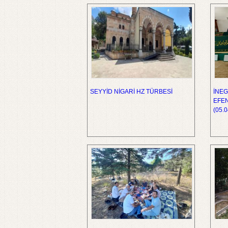
SEYYİD NİGARİ HZ TÜRBESİ
İNEG
EFEN
(05.0