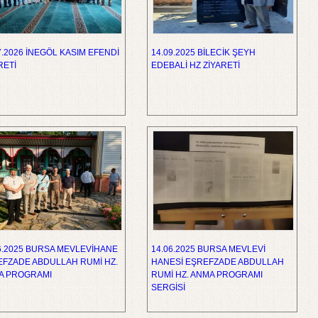
7.2026 İNEGÖL KASIM EFENDİ
14.09.2025 BİLECİK ŞEYH
RETİ
EDEBALİ HZ ZİYARETİ
6.2025 BURSA MEVLEVİHANE
14.06.2025 BURSA MEVLEVİ
FZADE ABDULLAH RUMİ HZ.
HANESİ EŞREFZADE ABDULLAH
A PROGRAMI
RUMİ HZ. ANMA PROGRAMI
SERGİSİ