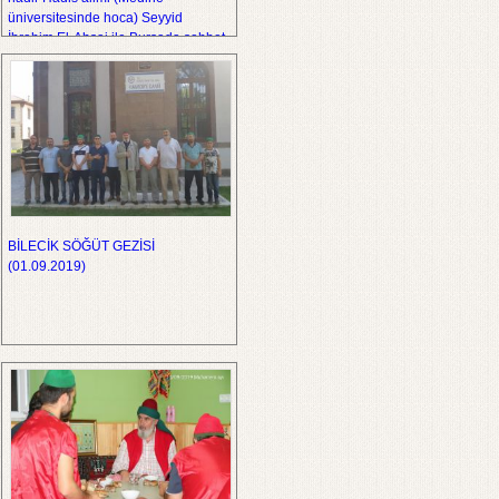
üniversitesinde hoca) Seyyid
İbrahim El-Ahsai ile Bursada sohbet
BİLECİK SÖĞÜT GEZİSİ
(01.09.2019)