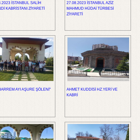
8.2023 İSTANBUL SALİH
27.08.2023 İSTANBUL AZİZ
Dİ KABRİSTANI ZİYARETİ
MAHMUD HÜDAİ TÜRBESİ
ZİYARETİ
ARREM AYI AŞURE ŞÖLENİ"
AHMET KUDDİSİ HZ.YERİ VE
KABRİ