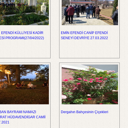
 EFENDİ KÜLLİYESİ KADİR
EMİN EFENDİ CANİP EFENDİ
Sİ PROGRAMI(27/04/2022)
SENEYİ DEVRİYE 27.03.2022
BAN BAYRAMI NAMAZI
Dergahın Bahçesinin Çiçekleri
RAT HÜDAVENDİGAR CAMİİ
7.2021