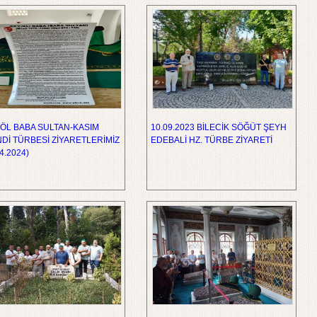
ÖL BABA SULTAN-KASIM
10.09.2023 BİLECİK SÖĞÜT ŞEYH
Dİ TÜRBESİ ZİYARETLERİMİZ
EDEBALİ HZ. TÜRBE ZİYARETİ
4.2024)