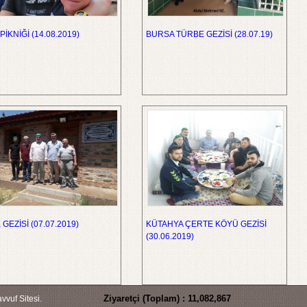
PİKNİĞİ (14.08.2019)
BURSA TÜRBE GEZİSİ (28.07.19)
 GEZİSİ (07.07.2019)
KÜTAHYA ÇERTE KÖYÜ GEZİSİ
(30.06.2019)
Ziyaretçi (Toplam) :
11,082,867
vuf Sitesi.