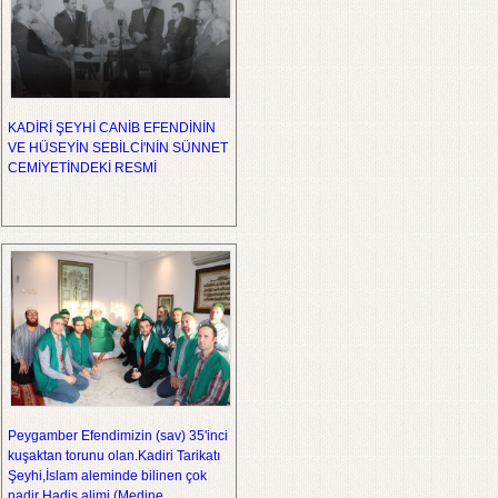
KADİRİ ŞEYHİ CANİB EFENDİNİN
VE HÜSEYİN SEBİLCİ'NİN SÜNNET
CEMİYETİNDEKİ RESMİ
Peygamber Efendimizin (sav) 35'inci
kuşaktan torunu olan.Kadiri Tarikatı
Şeyhi,İslam aleminde bilinen çok
nadir Hadis alimi (Medine