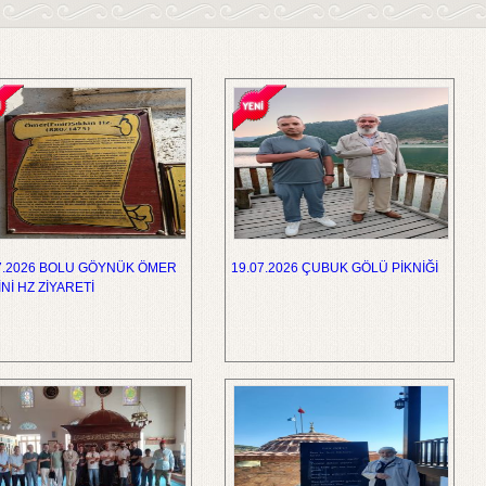
7.2026 BOLU GÖYNÜK ÖMER
19.07.2026 ÇUBUK GÖLÜ PİKNİĞİ
İNİ HZ ZİYARETİ