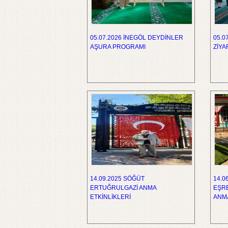
05.07.2026 İNEGÖL DEYDİNLER
05.0
AŞURA PROGRAMI
ZİYA
14.09.2025 SÖĞÜT
14.0
ERTUĞRULGAZİ ANMA
EŞRE
ETKİNLİKLERİ
ANM