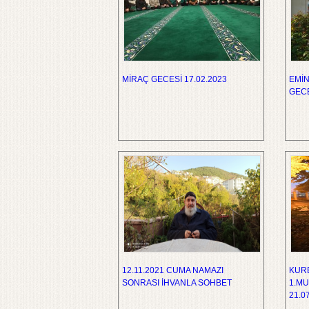
MİRAÇ GECESİ 17.02.2023
EMİN
GECE
12.11.2021 CUMA NAMAZI
KUR
SONRASI İHVANLA SOHBET
1.MU
21.0